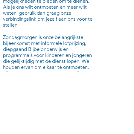
mogelijkheden te bieden om te dienen.
Als je ons wilt ontmoeten en meer wilt
weten, gebruik dan graag onze
verbindingslink
om jezelf aan ons voor te
stellen.
Zondagmorgen is onze belangrijkste
bijeenkomst met informele lofprijzing,
diepgaand Bijbelonderwijs en
programma's voor kinderen en jongeren
die gelijktijdig met de dienst lopen. We
houden ervan om elkaar te ontmoeten,
elkaar aan te moedigen en voor elkaar
te zorgen, zodat we toegerust zijn om
Jezus te volgen in ons dagelijks leven.
Op weekdagen spelen onze
gebedsgroepen een heel belangrijke rol
bij het groeien in ons geloof en het met
elkaar delen en bidden. We geven ook
cursussen voor degenen die het geloof
voor de eerste keer willen verkennen en
een plek willen waar ze met vragen
terecht kunnen en alles bespreekbaar is.​​