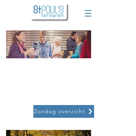
WELKOM BIJ
ST PAUL'S
TERVUREN
Zondag overzicht